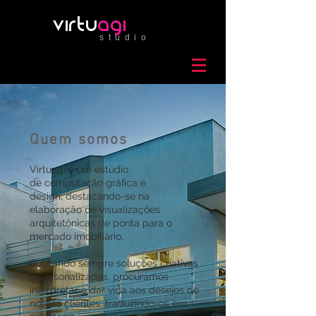
virtu
agi
studio
Quem somos
Virtuagi é um estúdio
de computação gráfica e
design, destacando-se na
elaboração de visualizações
arquitetônicas de ponta para o
mercado imobiliário.
Buscando sempre soluções criativas
e personalizadas, procuramos
interpretar e dar vida aos desejos de
nossos clientes, traduzindo-os em