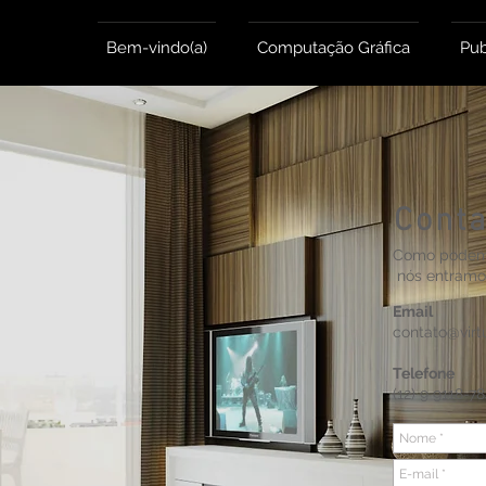
Bem-vindo(a)
Computação Gráfica
Pub
Conta
Como podemo
nós entramo
Email
contato@virt
Telefone
(12) 9 9118-7