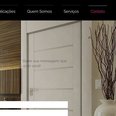
licações
Quem Somos
Serviços
Contato
to
s ajudá-lo? Deixe sua mensagem que
s em contato com você!
uagi.com.br
841